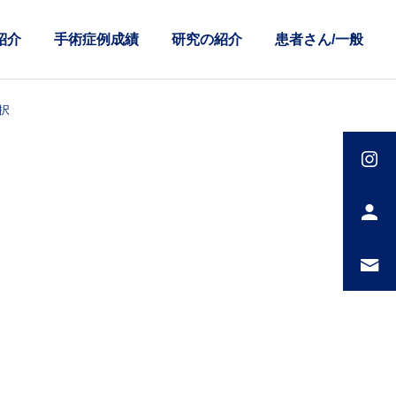
紹介
手術症例成績
研究の紹介
患者さん/一般
択